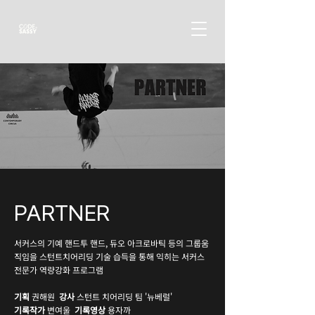
PARTNER
서커스의 기예 핸드투 핸드, 듀오 아크로바틱 등의 그룹움
직임을 스턴트치어리딩 기술 습득을 통해 익히는 서커스
전문가 역량강화 프로그램
기획
권해원
강사
스턴트 치어리딩 팀 '뉴베럴'
기록작가
변여울
기록영상
용자까