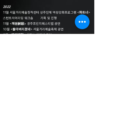
2022
11월 서울거리예술창작센터 상주단체 역량강화프로그램 <
파트너
>
스턴트치어리딩 워크숍 기획 및 진행
11월 <
해원解願
> 광주프린지페스티벌 공연
10월 <
돌아버리겠네
> 서울거리예술축제 공연
9월 <
해원解願
> 서커스 캬라반 공연
9월 <
돌아버리겠네
> 서커스 캬바레 공연
9월 <
돌아버리겠네
> 과천축제 공연
8월 서울거리예술창작센터 상주단체 공공프로그램 <
휠 워크숍
> 기
획 및 진행
8월 <
디 오리지날
> 안산문화예술의 전당 내 화랑갤러리 전시 및 공
연
8월 <
양 한 마리 양 두 마리 양 세 마리
> 유앤아이 화성아트홀 공연
7월 <
돌아버리겠네
> 신작제작발표 반포한강공원
5월 <
해원解願
> 수원연극축제 공연
5월 <
해원解願
> 안산국제거리극축제 공연
2월 서울거리예술창작센터 서커스 상주단체 선정
2021
10월 <
돌아버리겠네
> 싹브리핑 쇼케이스
9월 <
해원解願
> 서커스 캬라반 공연
2020