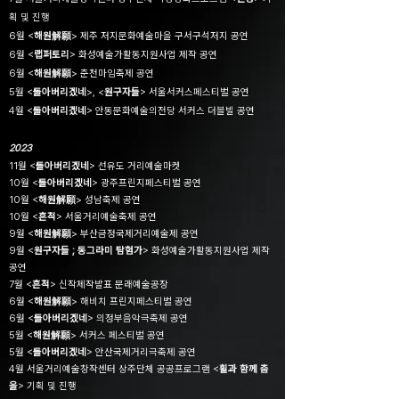
획 및 진행
6월 <
해원解願
> 제주 저지문화예술마을 구서구석저지 공연
6월 <
랩퍼토리
> 화성예술가활동지원사업 제작 공연
6월 <
해원解願
> 춘천마임축제 공연
5월 <
돌아버리겠네
>, <
원구자들
> 서울서커스페스티벌 공연
4월 <
돌아버리겠네
> 안동문화예술의전당 서커스 더블빌 공연
2023
11월 <
돌아버리겠네
> 선유도 거리예술마켓
10월 <
돌아버리겠네
> 광주프린지페스티벌 공연
10월 <
해원解願
> 성남축제 공연
10월 <
흔적
> 서울거리예술축제 공연
9월 <
해원解願
> 부산금정국제거리예술제 공연
9월 <
원구자들 ; 동그라미 탐험가
> 화성예술가활동지원사업 제작
공연
7월 <
흔적
> 신작제작발표 문래예술공장
6월 <
해원解願
> 해비치 프린지페스티벌 공연
6월 <
돌아버리겠네
> 의정부음악극축제 공연
5월 <
해원解願
> 서커스 페스티벌 공연
5월 <
돌아버리겠네
> 안산국제거리극축제 공연
4월 서울거리예술창작센터 상주단체 공공프로그램 <
휠과 함께 춤
을
> 기획 및 진행